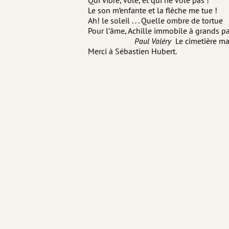
Qui vibre, vole, et qui ne vole pas !
Le son m’enfante et la flèche me tue !
Ah! le soleil . . . Quelle ombre de tortue
Pour l’âme, Achille immobile à grands p
Paul Valéry
Le cimetière ma
Merci à Sébastien Hubert.