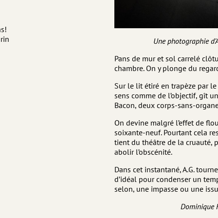
as!
rin
Une photographie d’
Pans de mur et sol carrelé clôt
chambre. On y plonge du regar
Sur le lit étiré en trapèze par 
sens comme de l’objectif, gît un
Bacon, deux corps-sans-organes 
On devine malgré l’effet de flou
soixante-neuf. Pourtant cela re
tient du théâtre de la cruauté,
abolir l’obscénité.
Dans cet instantané, A.G. tourn
d’idéal pour condenser un temps
selon, une impasse ou une issu
Dominique R