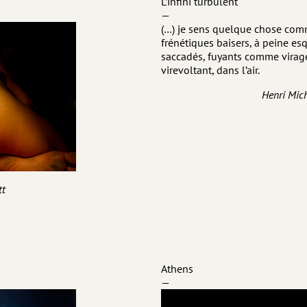
L’infini turbulent
—
(…) je sens quelque chose com
frénétiques baisers, à peine es
saccadés, fuyants comme virages
virevoltant, dans l’air.
Henri Mic
tt
Athens
—