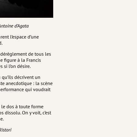
Antoine d’Agata
urent l’espace d’une
d.
le dérèglement de tous les
e figure à la Francis
si l’on désire.
 qu’ils décrivent un
ste anecdotique : la scène
 performance qui voudrait
e le dos à toute forme
 dissolu. On y voit, c’est
e.
istori