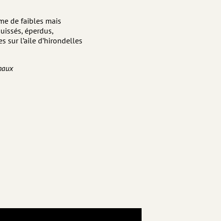
me de faibles mais
quissés, éperdus,
 sur l’aile d’hirondelles
haux