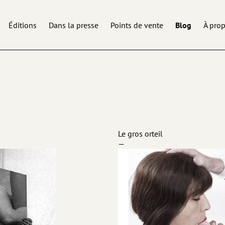
Éditions
Dans la presse
Points de vente
Blog
À pro
Le gros orteil
—