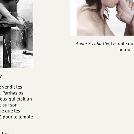
André S. Labarthe,
Le traité du
perdus 
r
 vendit les
, Parrhasios
’eux qui était un
ue sur son
ué que les
é pour le temple
ffroi