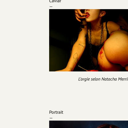
Caviar
—
L’orgie selon Natacha Merri
Portrait
—