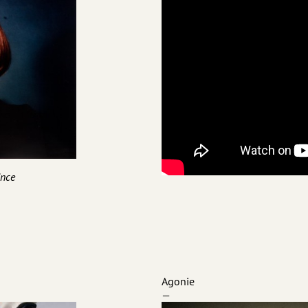
ince
Agonie
—