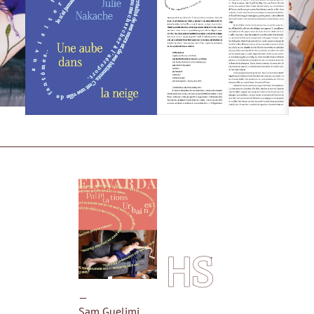
HS
—
Sam Guelimi