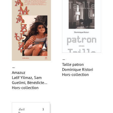
—
Taille patron
—
Dominique Ristori
Amazuz
Hors-collection
Latif Yilmaz, Sam
Guelimi, Bénédicte
Heim, Véronique
Hors-collection
Bergen, Lucille Dupré,
Laurette Bahri, Maaï
Youssef, Guillaume
Delbos, Paloma
Hermina Hidalgo,