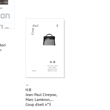
tori
n
—
H.B
Jean-Paul Civeyrac,
Marc Lambron,
Dominique Ristori,
Coup d'oeil n°3
Mathieu Terence