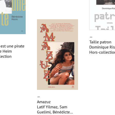
—
Taille patron
est une pirate
Dominique Ris
te Heim
Hors-collectio
lection
—
Amazuz
Latif Yilmaz, Sam
Guelimi, Bénédicte