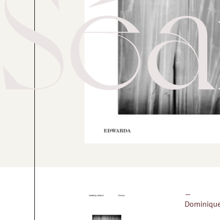
Séa
—
Dominique