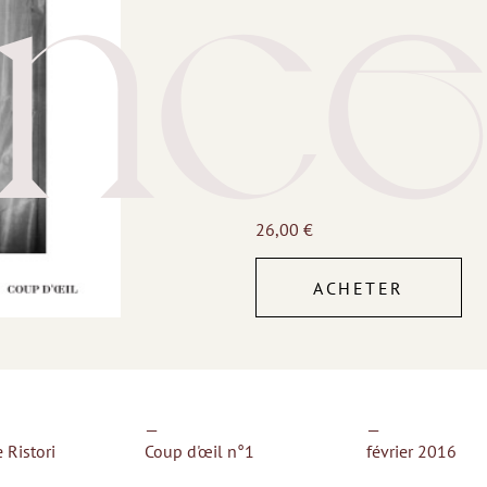
nce
26,00
€
ACHETER
—
—
 Ristori
Coup d'œil n°1
février 2016