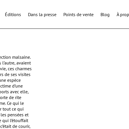
Éditions
Dans la presse
Points de vente
Blog
À pro
ection malsaine.
 l’autre, avaient
vie, ces charmes
rs de ses visites
une espèce
victime d’une
orts avec elle,
orte de rite
me. Ce qui le
r tout ce qui
, les pensées et
 qui l’étouffait
c’était de courir,